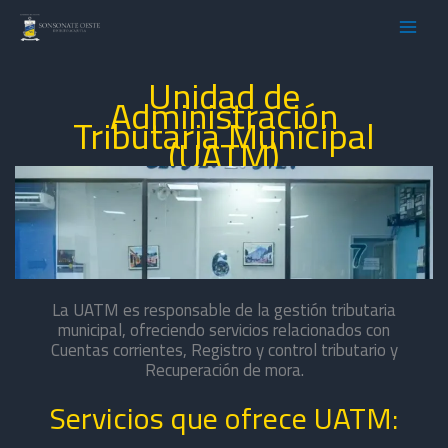
Ir
al
contenido
Unidad de
Administración
Tributaria Municipal
(UATM)
La UATM es responsable de la gestión tributaria
municipal, ofreciendo servicios relacionados con
Cuentas corrientes, Registro y control tributario y
Recuperación de mora.
Servicios que ofrece UATM: