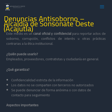
Ir
al
contenido
Denuncias Antisoborno –
Alcaldía de Sonsonate Oeste
(Acajutla)
Este medio es un
canal oficial y confidencial
para reportar actos de
soborno, corrupción, conflictos de interés u otras prácticas
contrarias a la ética institucional.
¿Quién puede usarlo?
Empleados, proveedores, contratistas y ciudadanía en general.
¿Qué garantiza?
Confidencialidad estricta de la información
Los datos no se comparten con terceros no autorizados
Se puede denunciar de forma anónima o con datos de
contacto para seguimiento
Aspectos importantes