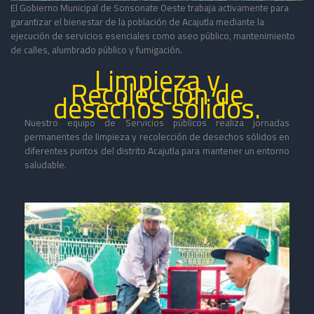
El Gobierno Municipal de Sonsonate Oeste trabaja activamente para
garantizar el bienestar de la población de Acajutla mediante la
ejecución de servicios esenciales como aseo público, mantenimiento
de calles, alumbrado público y fumigación.
Limpieza y
Recolección de
desechos sólidos.
Nuestro equipo de Servicios públicos realiza jornadas
permanentes de limpieza y recolección de desechos sólidos en
diferentes puntos del distrito Acajutla para mantener un entorno
saludable.