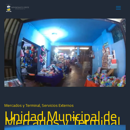
Ir
al
contenido
Mercados y Terminal
,
Servicios Externos
Unidad Municipal de
Mercados y Terminal