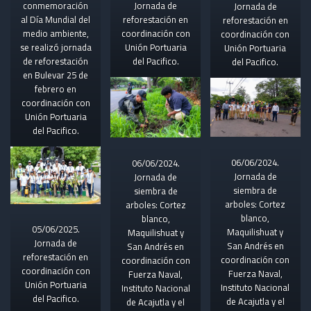
conmemoración
Jornada de
Jornada de
al Día Mundial del
reforestación en
reforestación en
medio ambiente,
coordinación con
coordinación con
se realizó jornada
Unión Portuaria
Unión Portuaria
de reforestación
del Pacifico.
del Pacifico.
en Bulevar 25 de
febrero en
coordinación con
Unión Portuaria
del Pacifico.
06/06/2024.
06/06/2024.
Jornada de
Jornada de
siembra de
siembra de
arboles: Cortez
arboles: Cortez
blanco,
blanco,
05/06/2025.
Maquilishuat y
Maquilishuat y
Jornada de
San Andrés en
San Andrés en
reforestación en
coordinación con
coordinación con
coordinación con
Fuerza Naval,
Fuerza Naval,
Unión Portuaria
Instituto Nacional
Instituto Nacional
del Pacifico.
de Acajutla y el
de Acajutla y el