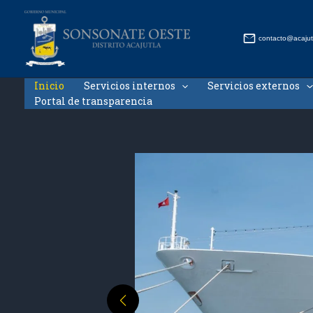
Ir
al
contenido
contacto@acajut
Inicio
Servicios internos
Servicios externos
Portal de transparencia