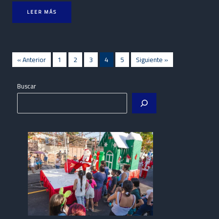
LEER MÁS
« Anterior
1
2
3
4
5
Siguiente »
Buscar