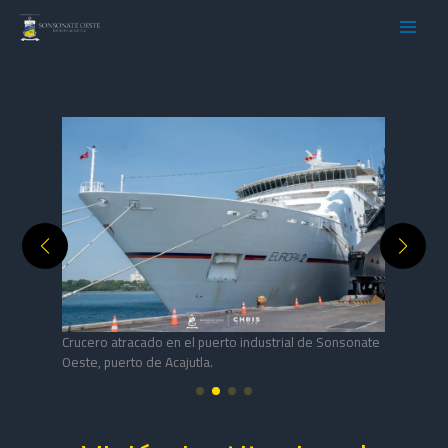
Ir
al
contenido
Sonsonate
Vista lateral de crucero, arribando al puerto de
Acajutla.