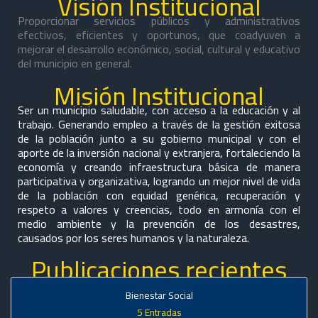
Visión Institucional
Proporcionar servicios públicos y administrativos
efectivos, eficientes y oportunos, que coadyuven a
mejorar el desarrollo económico, social, cultural y educativo
del municipio en general.
Misión Institucional
Ser un municipio saludable, con acceso a la educación y al
trabajo. Generando empleo a través de la gestión exitosa
de la población junto a su gobierno municipal y con el
aporte de la inversión nacional y extranjera, fortaleciendo la
economía y creando infraestructura básica de manera
participativa y organizativa, logrando un mejor nivel de vida
de la población con equidad genérica, recuperación y
respeto a valores y creencias, todo en armonía con el
medio ambiente y la prevención de los desastres,
causados por los seres humanos y la naturaleza.
Publicaciones recientes
Bienestar Social
5 Entradas