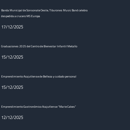
Banda Municipal de Sonsonate Oeste, Tiburones Music Band celebra
despedida a crucero MS Europa
17/12/2025
Graduaciones 2025 del Centro de Bienestar Infantil Metalío
15/12/2025
Emprendimiento Acajutlense de Belleza y cuidado personal
15/12/2025
Emprendimiento Gastronómico Acajutlense “Marie Cakes”
12/12/2025