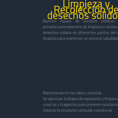
Limpieza y
Recolección d
desechos sólido
Nuestro equipo de Servicios públicos r
jornadas permanentes de limpieza y recolec
desechos sólidos en diferentes puntos del d
Acajutla para mantener un entorno saludabl
Mantenimiento de calles y cunetas
Se ejecutan trabajos de reparación y limpiez
cunetas y tragantes para prevenir inundacio
mejorar la circulación vehicular y peatonal.