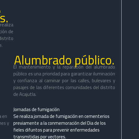
e
s.
ealiza
ción de
istrito
e.
Alumbrado público.
El mantenimiento y la reparación del alumbrado
público es una prioridad para garantizar iluminación
y confianza al caminar por las calles, bulevares y
pasajes de las diferentes comunidades del distrito
de Acajutla.
Jornadas de fumigación
a en
Se realiza jornada de fumigación en cementerios
nes y
previamente a la conmemoración del Dia de los
fieles difuntos para prevenir enfermedades
transmitidas por vectores.