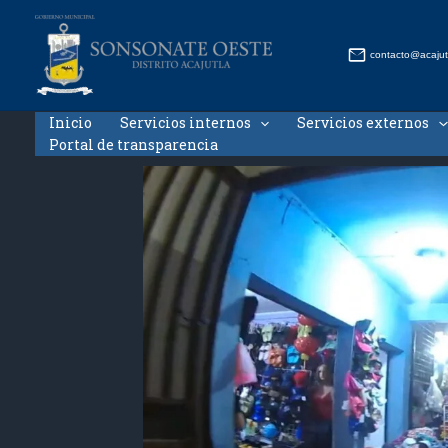
Ir
al
contenido
contacto@acajut
Inicio
Servicios internos
Servicios externos
Portal de transparencia